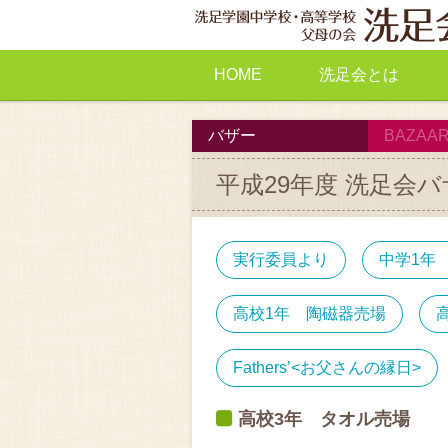
HOME
洗足会とは
洗足会会則
洗足会とは
年間計画
PDF
バザー
BAZAA
平成29年度 洗足会
実行委員より
中学1年
高校1年 陶磁器売場
Fathers’<お父さんの縁日>
高校3年 タオル売場