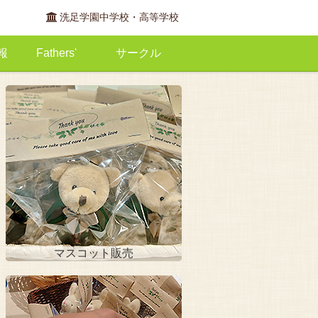
洗足学園中学校・高等学校
報
Fathers'
サークル
足会会報
アンサンブル・プリマベーラ
Fathers'とは
お知らせ
まりもKitchen
クールママン
ラ・シュシュ
GreenSox
会員限定
マスコット販売