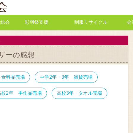
総会
彩羽祭支援
制服リサイクル
会
総会承認事項
総会
洗
会員限定
PDF
会員限定
R
バザーの感想
 食料品売場
中学2年・3年 雑貨売場
高校2年 手作品売場
高校3年 タオル売場